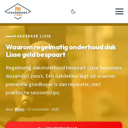
DAKDEKKER LISSE
Waarom regelmatig onderhoud dak
Lisse geld bespaart
Regelmatig dakonderhoud bespaart Lisse bewoners
duizenden euro’s. Een dakdekker legt uit waarom
preventie goedkoper is dan reparatie, met
praktische seizoenstips.
door
Mees
· 13 november 2025