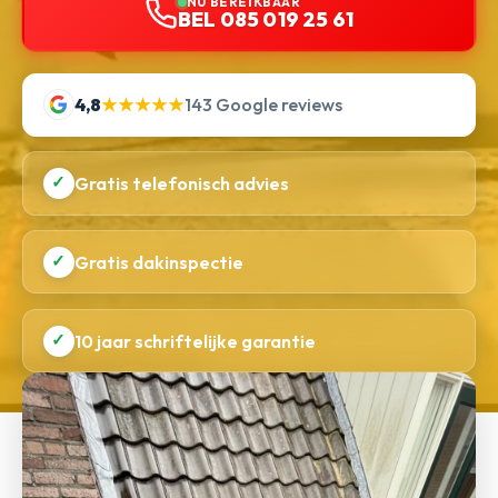
NU BEREIKBAAR
BEL 085 019 25 61
4,8
★★★★★
143 Google reviews
✓
Gratis telefonisch advies
✓
Gratis dakinspectie
✓
10 jaar schriftelijke garantie