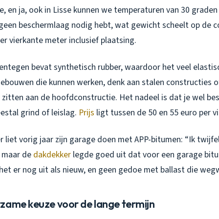
, en ja, ook in Lisse kunnen we temperaturen van 30 graden 
e geen beschermlaag nodig hebt, wat gewicht scheelt op de c
er vierkante meter inclusief plaatsing.
tegen bevat synthetisch rubber, waardoor het veel elastisch
 gebouwen die kunnen werken, denk aan stalen constructies 
 zitten aan de hoofdconstructie. Het nadeel is dat je wel b
stal grind of leislag.
Prijs
ligt tussen de 50 en 55 euro per v
 liet vorig jaar zijn garage doen met APP-bitumen: “Ik twijf
 maar de
dakdekker
legde goed uit dat voor een garage bitu
t het er nog uit als nieuw, en geen gedoe met ballast die weg
zame keuze voor de lange termijn