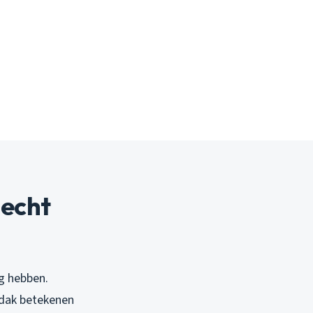
 echt
ng hebben.
e dak betekenen