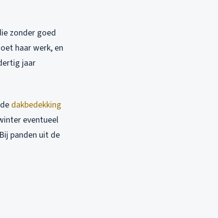
 die zonder goed
doet haar werk, en
dertig jaar
 de
dakbedekking
 winter eventueel
Bij panden uit de