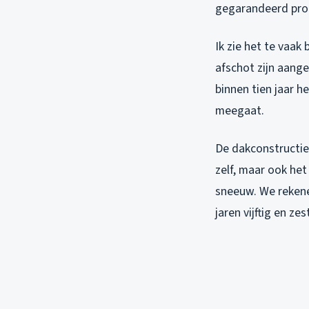
gegarandeerd prob
Ik zie het te vaak
afschot zijn aange
binnen tien jaar h
meegaat.
De dakconstructie
zelf, maar ook het 
sneeuw. We rekene
jaren vijftig en ze