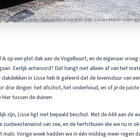
 ik op een plat dak aan de Vogelbuurt, en de eigenaar vroeg 
gaan. Eerlijk antwoord? Dat hangt niet alleen af van het mat
jaar dakdekken in Lisse heb ik geleerd dat de levensduur van ee
 drie dingen: het afschot, het onderhoud, en of je de juist
 hier tussen de duinen.
ijk zijn, Lisse ligt niet bepaald beschut. Met de A44 aan de
e zuidwestenwind van zee, en de herfstbuien die we nu in o
t mals. Vorige week hadden we in één middag meer regen da