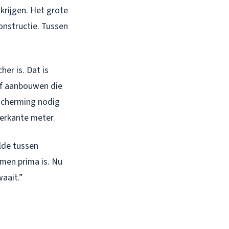
krijgen. Het grote
onstructie. Tussen
er is. Dat is
of aanbouwen die
escherming nodig
ierkante meter.
elde tussen
men prima is. Nu
waait.”