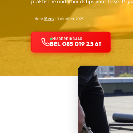
praktische onderhoudstips voor Lisse. 15 ja
door
Mees
· 3 oktober 2025
NU BEREIKBAAR
BEL 085 019 25 61