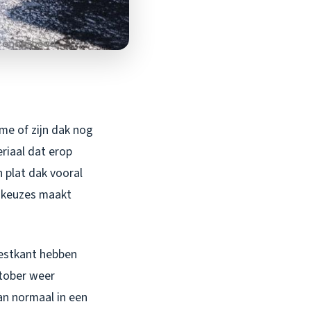
me of zijn dak nog
eriaal dat erop
n plat dak vooral
e keuzes maakt
 westkant hebben
ktober weer
n normaal in een