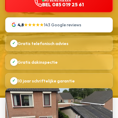
NU BEREIKBAAR
BEL 085 019 25 61
4,8
★★★★★
143 Google reviews
✓
Gratis telefonisch advies
✓
Gratis dakinspectie
✓
10 jaar schriftelijke garantie