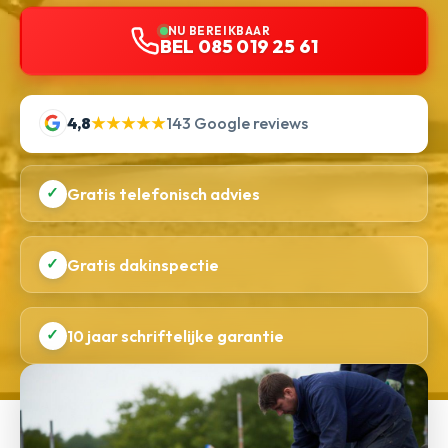
NU BEREIKBAAR
BEL 085 019 25 61
4,8
★★★★★
143 Google reviews
✓
Gratis telefonisch advies
✓
Gratis dakinspectie
✓
10 jaar schriftelijke garantie