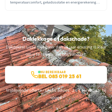
temperatuurcomfort, geluidsisolatie en energierekening
drastisch verbetert.
Daklekkage of dakschade?
Dakdekker Lisse met meer dan 30 jaar ervaring is klaar
om u te helpen. Bel ons vandaag.
NU BEREIKBAAR
BEL 085 019 25 61
Vrijblijvende offerte · Gratis advies · 24/7 bereikbaar bij
spoed