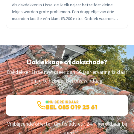
Als dakdekker in Lisse zie ik elk najaar hetzelfde: kleine
lekjes worden grote problemen. Een druppeltje van drie
maanden kostte één klant €3.200 extra. Ontdek waarom
snelle actie geld bespaart.
Daklekkage of dakschade?
Dakdekker Lisse met meer dan 30 jaar ervaring is klaar
om u te helpen. Bel ons vandaag.
NU BEREIKBAAR
BEL 085 019 25 61
Vrijblijvende offerte · Gratis advies · 24/7 bereikbaar bij
spoed